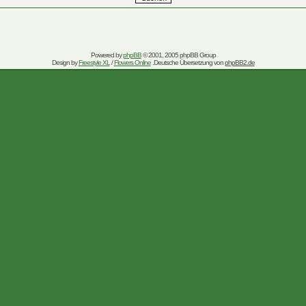
Powered by
phpBB
© 2001, 2005 phpBB Group
Design by
Freestyle XL
/
Flowers Online
.Deutsche Übersetzung von
phpBB2.de