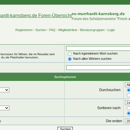
sv-murrhardt-karnsberg.de
Forum des Schützenvereins "Frisch 
Registrieren
•
Suchen
•
FAQ
•
Mitgliederliste
•
Benutzergruppen
•
Login
Suchabfrage
Nach irgendeinem Wort suchen
benutzen für Wörter, die im Resultat sein
 du als Platzhalter benutzen.
Nach allen Wörtern suchen
Suchoptionen
Durchsuchen:
Sortieren nach:
Die ersten
n