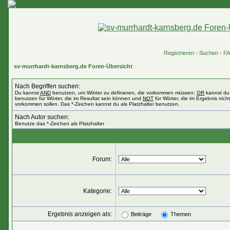
Registrieren
•
Suchen
•
F
sv-murrhardt-karnsberg.de Foren-Übersicht
Nach Begriffen suchen:
Du kannst
AND
benutzen, um Wörter zu definieren, die vorkommen müssen;
OR
kannst du
benutzen für Wörter, die im Resultat sein können und
NOT
für Wörter, die im Ergebnis nicht
vorkommen sollen. Das *-Zeichen kannst du als Platzhalter benutzen.
Nach Autor suchen:
Benutze das *-Zeichen als Platzhalter
Forum:
Kategorie:
Ergebnis anzeigen als:
Beiträge
Themen