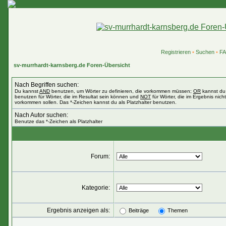
Registrieren
•
Suchen
•
F
sv-murrhardt-karnsberg.de Foren-Übersicht
Nach Begriffen suchen:
Du kannst
AND
benutzen, um Wörter zu definieren, die vorkommen müssen;
OR
kannst du
benutzen für Wörter, die im Resultat sein können und
NOT
für Wörter, die im Ergebnis nicht
vorkommen sollen. Das *-Zeichen kannst du als Platzhalter benutzen.
Nach Autor suchen:
Benutze das *-Zeichen als Platzhalter
Forum:
Kategorie:
Ergebnis anzeigen als:
Beiträge
Themen