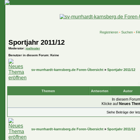
Registrieren
•
Suchen
•
F
Sportjahr 2011/12
Moderator
:
joaltvater
Benutzer in diesem Forum: Keine
sv-murrhardt-karnsberg.de Foren-Übersicht
»
Sportjahr 2011/12
S
Themen
Antworten
Autor
In diesem Forum
Klicke auf
Neues The
Siehe Beiträge der let
sv-murrhardt-karnsberg.de Foren-Übersicht
»
Sportjahr 2011/12