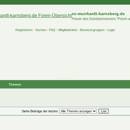
sv-murrhardt-karnsberg.de
Forum des Schützenvereins "Frisch 
Registrieren
•
Suchen
•
FAQ
•
Mitgliederliste
•
Benutzergruppen
•
Login
Luftgewehr
Themen
Siehe Beiträge der letzten: