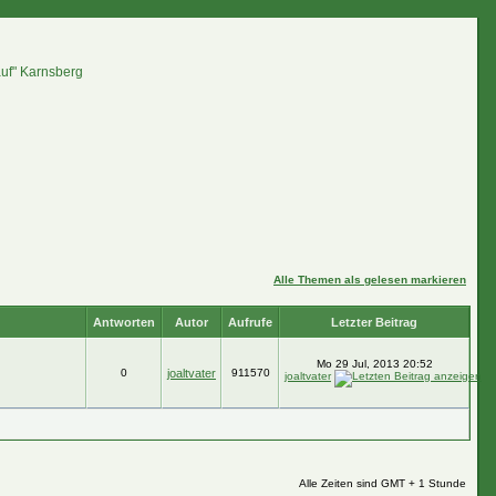
auf" Karnsberg
Alle Themen als gelesen markieren
Antworten
Autor
Aufrufe
Letzter Beitrag
Mo 29 Jul, 2013 20:52
0
joaltvater
911570
joaltvater
Alle Zeiten sind GMT + 1 Stunde