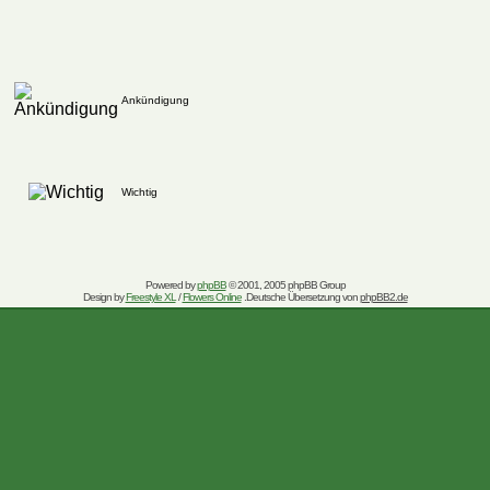
Ankündigung
Wichtig
Powered by
phpBB
© 2001, 2005 phpBB Group
Design by
Freestyle XL
/
Flowers Online
.Deutsche Übersetzung von
phpBB2.de