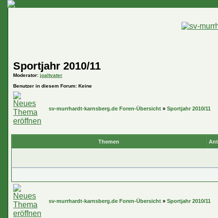
Sportjahr 2010/11
Moderator
:
joaltvater
Benutzer in diesem Forum: Keine
sv-murrhardt-karnsberg.de Foren-Übersicht
»
Sportjahr 2010/11
Themen
Ant
sv-murrhardt-karnsberg.de Foren-Übersicht
»
Sportjahr 2010/11