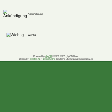
Ankündigung
Wichtig
Powered by
phpBB
© 2001, 2005 phpBB Group
Design by
Freestyle XL
/
Flowers Online
.Deutsche Übersetzung von
phpBB2.de