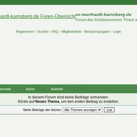
sv-murrhardt-karnsberg.de
Forum des Schützenvereins "Frisch 
Registrieren
•
Suchen
•
FAQ
•
Mitgliederliste
•
Benutzergruppen
•
Login
Sportjahr 2010/11
worten
Autor
Aufrufe
In diesem Forum sind keine Beiträge vorhanden.
Klicke auf
Neues Thema
, um den ersten Beitrag zu erstellen.
Siehe Beiträge der letzten: