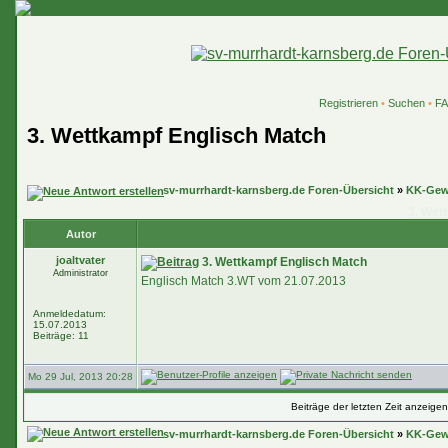
Registrieren
•
Suchen
•
F
3. Wettkampf Englisch Match
sv-murrhardt-karnsberg.de Foren-Übersicht
»
KK-Gew
3. Wet
Autor
joaltvater
3. Wettkampf Englisch Match
Administrator
Englisch Match 3.WT vom 21.07.2013
Anmeldedatum:
15.07.2013
Beiträge: 11
Mo 29 Jul, 2013 20:28
Beiträge der letzten Zeit anzeige
sv-murrhardt-karnsberg.de Foren-Übersicht
»
KK-Gew