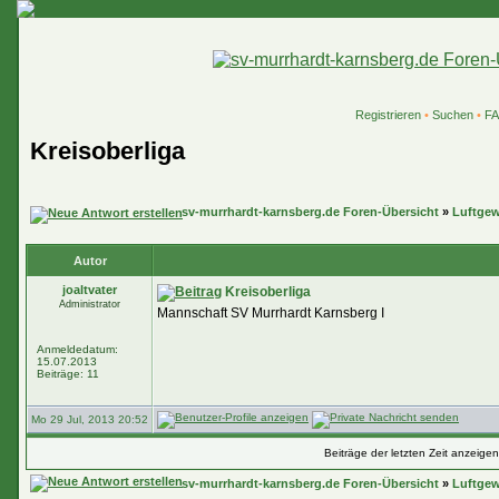
Registrieren
•
Suchen
•
F
Kreisoberliga
sv-murrhardt-karnsberg.de Foren-Übersicht
»
Luftge
Autor
joaltvater
Kreisoberliga
Administrator
Mannschaft SV Murrhardt Karnsberg I
Anmeldedatum:
15.07.2013
Beiträge: 11
Mo 29 Jul, 2013 20:52
Beiträge der letzten Zeit anzeige
sv-murrhardt-karnsberg.de Foren-Übersicht
»
Luftge