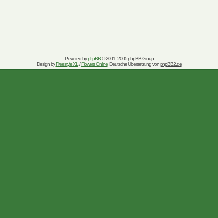
Powered by
phpBB
© 2001, 2005 phpBB Group
Design by
Freestyle XL
/
Flowers Online
.Deutsche Übersetzung von
phpBB2.de