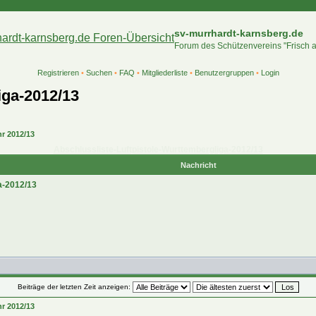
sv-murrhardt-karnsberg.de
Forum des Schützenvereins "Frisch 
Registrieren
•
Suchen
•
FAQ
•
Mitgliederliste
•
Benutzergruppen
•
Login
iga-2012/13
hr 2012/13
Abschlussliste-Luftpistole-Wurttembergliga-2012/13
Nachricht
a-2012/13
Beiträge der letzten Zeit anzeigen:
hr 2012/13