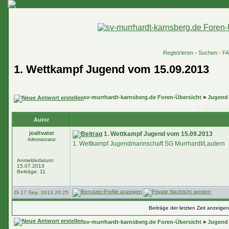
Registrieren
•
Suchen
•
F
1. Wettkampf Jugend vom 15.09.2013
sv-murrhardt-karnsberg.de Foren-Übersicht
»
Jugend
1. Wettkam
Autor
joaltvater
1. Wettkampf Jugend vom 15.09.2013
Administrator
1. Wettkampf Jugendmannschaft SG Murrhardt/Lautern
Anmeldedatum:
15.07.2013
Beiträge: 11
Di 17 Sep, 2013 20:25
Beiträge der letzten Zeit anzeige
sv-murrhardt-karnsberg.de Foren-Übersicht
»
Jugend